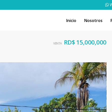
W
Inicio
Nosotros
RD$ 15,000,000
VENTA
1 of 12