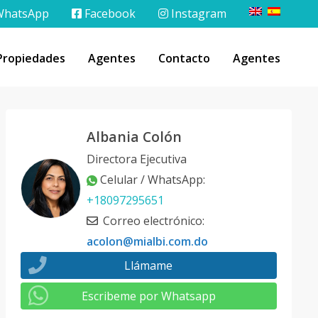
hatsApp
Facebook
Instagram
Propiedades
Agentes
Contacto
Agentes
Albania Colón
Directora Ejecutiva
Celular / WhatsApp
:
+18097295651
Correo electrónico
:
acolon@mialbi.com.do
Llámame
Escribeme por Whatsapp