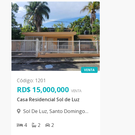
VENTA
Código
:
1201
RD$ 15,000,000
VENTA
Casa Residencial Sol de Luz
Sol De Luz
,
Santo Domingo
Norte
4
2
2