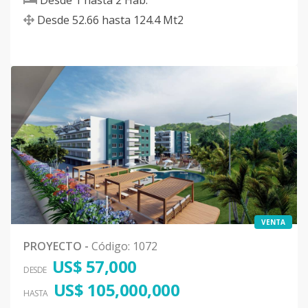
Desde
1
hasta
2
Hab.
Desde
52.66
hasta
124.4
Mt2
VENTA
PROYECTO
-
Código
:
1072
US$ 57,000
DESDE
US$ 105,000,000
HASTA