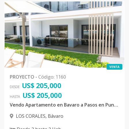
VENTA
PROYECTO
-
Código
:
1160
US$ 205,000
DESDE
US$ 205,000
HASTA
Vendo Apartamento en Bavaro a Pasos en Punta Cana
LOS CORALES
,
Bávaro