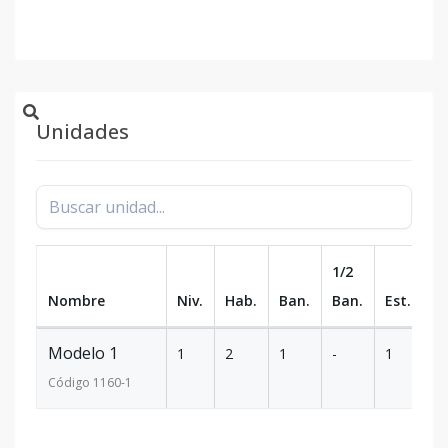
Unidades
1/2
Nombre
Niv.
Hab.
Ban.
Ban.
Est.
m
Modelo 1
1
2
1
-
1
1
Código
1160
-1