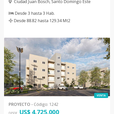
Ciudad Juan Bosch
,
Santo Domingo Este
Desde
3
hasta
3
Hab.
Desde
88.82
hasta
129.34
Mt2
VENTA
PROYECTO
-
Código
:
1242
US$ 4,725,000
DESDE