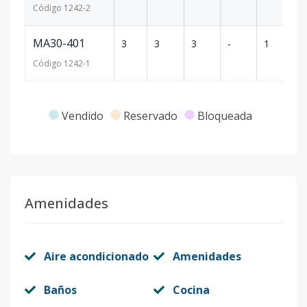
Código
1242
-2
MA30-401
3
3
3
-
1
88
Código
1242
-1
Vendido
Reservado
Bloqueada
Amenidades
Aire acondicionado
Amenidades
Baños
Cocina