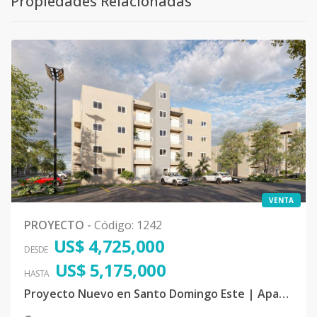
Propiedades Relacionadas
VENTA
PROYECTO
-
Código
:
1242
US$ 4,725,000
DESDE
US$ 5,175,000
HASTA
Proyecto Nuevo en Santo Domingo Este | Apartamentos con Grandes Amenidades