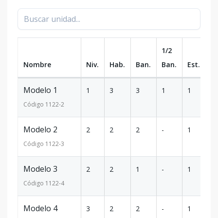
1/2
Nombre
Niv.
Hab.
Ban.
Ban.
Est.
m
Modelo 1
1
3
3
1
1
1
Código
1122
-2
Modelo 2
2
2
2
-
1
9
Código
1122
-3
Modelo 3
2
2
1
-
1
7
Código
1122
-4
Modelo 4
3
2
2
-
1
9