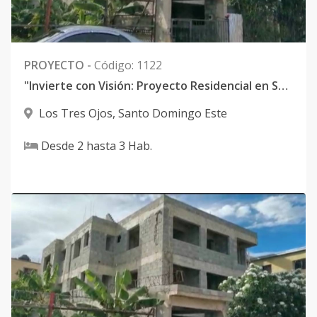
PROYECTO
-
Código
:
1122
"Invierte con Visión: Proyecto Residencial en Santo Domingo Este, Cerca del Parque Los Tres Ojos y el Malecón, en oferta por US$325,000"
Los Tres Ojos
,
Santo Domingo Este
Desde
2
hasta
3
Hab.