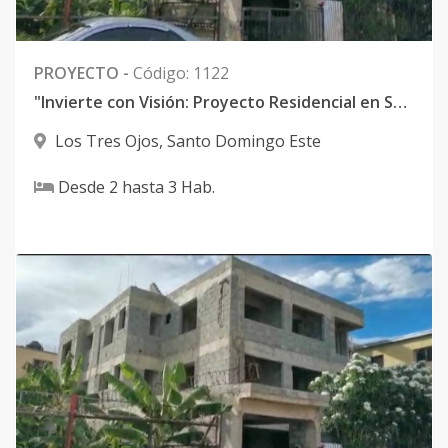
PROYECTO
-
Código
:
1122
"Invierte con Visión: Proyecto Residencial en Santo Domingo Este, Cerca del Parque Los Tres Ojos y el Malecón, en oferta por US$325,000"
Los Tres Ojos
,
Santo Domingo Este
Desde
2
hasta
3
Hab.