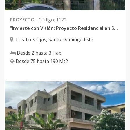
PROYECTO
-
Código
:
1122
"Invierte con Visión: Proyecto Residencial en Santo Domingo Este, Cerca del Parque Los Tres Ojos y el Malecón, en oferta por US$325,000"
Los Tres Ojos
,
Santo Domingo Este
Desde
2
hasta
3
Hab.
Desde
75
hasta
190
Mt2