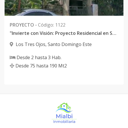
PROYECTO
-
Código
:
1122
"Invierte con Visión: Proyecto Residencial en Santo Domingo Este, Cerca del Parque Los Tres Ojos y el Malecón, en oferta por US$325,000"
Los Tres Ojos
,
Santo Domingo Este
Desde
2
hasta
3
Hab.
Desde
75
hasta
190
Mt2